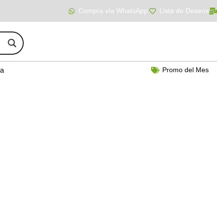
Compra vía WhatsApp
Lista de Deseos
ía
Promo del Mes
Contáctenos
dido o información adicional sobre nuestros productos de CBD, no dude