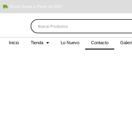
Envió Gratis a Partir de 80€
Inicio
Tienda
Lo Nuevo
Contacto
Galer
¡Nos encantaría saber de ti! Para cualquier consulta, pe