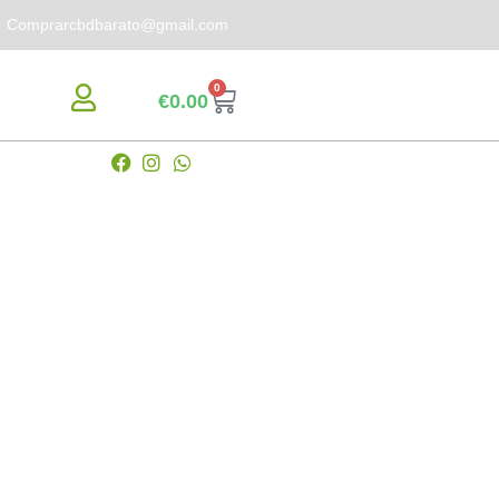
Comprarcbdbarato@gmail.com
0
€
0.00
s en ponerte en contacto.