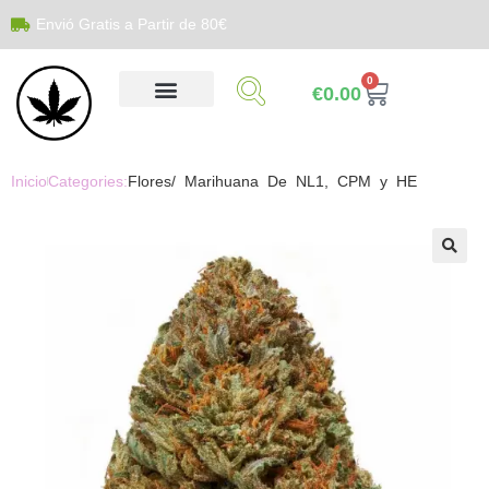
Envió Gratis a Partir de 80€
0
€
0.00
Inicio
Categories:
Flores/ Marihuana De NL1, CPM y HE