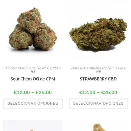
Flores/ Marihuana De NL1, CPM y
Flores/ Marihuana De NL1, CPM y
HE
HE
Sour Chem OG de CPM
STRAWBERRY CBD
€
12.00
–
€
25.00
€
12.00
–
€
25.00
SELECCIONAR OPCIONES
SELECCIONAR OPCIONES