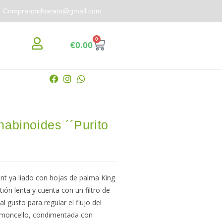
Comprarcbdbarato@gmail.com
0
€
0.00
abinoides ´´Purito
unt ya liado con hojas de palma King
ón lenta y cuenta con un filtro de
 gusto para regular el flujo del
limoncello, condimentada con