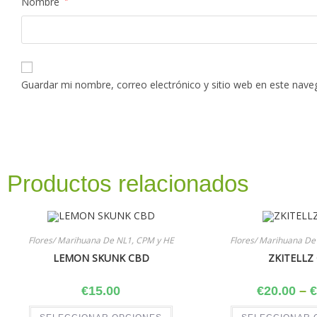
Nombre
*
Guardar mi nombre, correo electrónico y sitio web en este nav
Productos relacionados
Flores/ Marihuana De NL1, CPM y HE
Flores/ Marihuana De
LEMON SKUNK CBD
ZKITELLZ
€
15.00
€
20.00
–
€