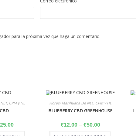
Correo electrónico
*
egador para la próxima vez que haga un comentario.
 NL1, CPM y HE
Flores/ Marihuana De NL1, CPM y HE
 CBD
BLUEBERRY CBD GREENHOUSE
L
25.00
€
12.00
–
€
50.00