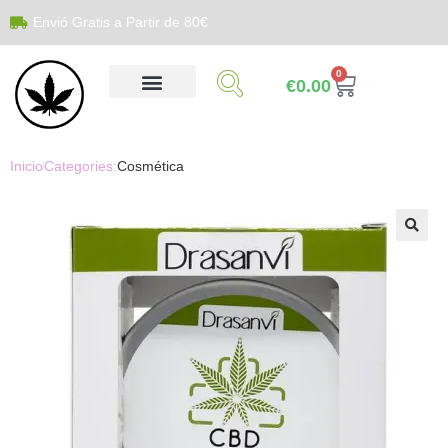
Envió Gratis a Partir de 80€
0
€
0.00
Inicio
Categories:
Cosmética