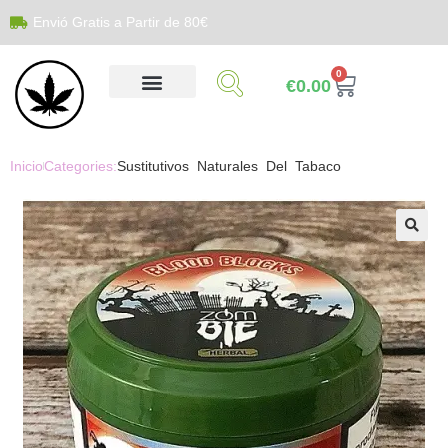
Envió Gratis a Partir de 80€
0
€
0.00
Inicio
Categories:
Sustitutivos Naturales Del Tabaco