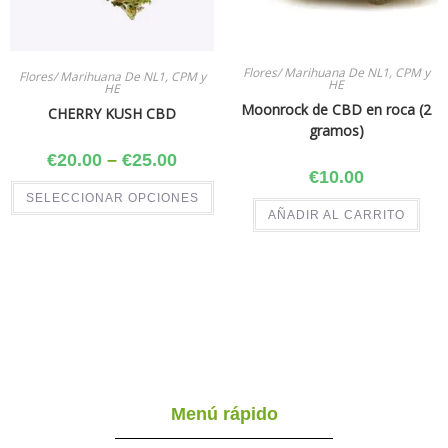
Flores/ Marihuana De NL1, CPM y
Flores/ Marihuana De NL1, CPM y
HE
HE
Moonrock de CBD en roca (2
CHERRY KUSH CBD
gramos)
€
20.00
–
€
25.00
€
10.00
SELECCIONAR OPCIONES
AÑADIR AL CARRITO
Menú rápido