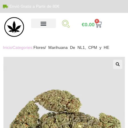
Envió Gratis a Partir de 80€
0
€
0.00
Inicio
Categories:
Flores/ Marihuana De NL1, CPM y HE