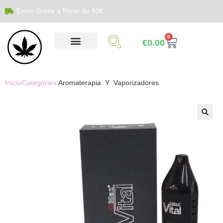
Envió Gratis a Partir de 80€
0
€
0.00
Inicio
Categories:
Aromaterapia Y Vaporizadores