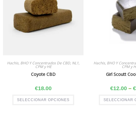
Hachis, BHO Y Concentrados De CBD, NL1,
Hachis, BHO Y Concentr
CPM y HE
CPM y H
Coyote CBD
Girl Scoutt Co
€
18.00
€
12.00
–
€
SELECCIONAR OPCIONES
SELECCIONAR 