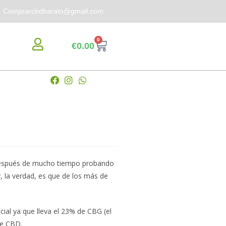
Comprarcbdbarato@gmail.com
0
€
0.00
 después de mucho tiempo probando
, la verdad, es que de los más de
ial ya que lleva el 23% de CBG (el
de CBD.