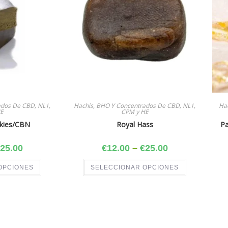
ados De CBD, NL1,
Hachis, BHO Y Concentrados De CBD, NL1,
Ha
E
CPM y HE
okies/CBN
Royal Hass
Pa
25.00
€
12.00
–
€
25.00
OPCIONES
SELECCIONAR OPCIONES