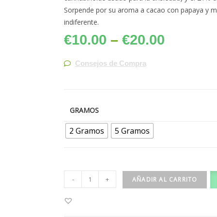
Sorpende por su aroma a cacao con papaya y ma
indiferente.
€
10.00
–
€
20.00
Consejos de Compra
GRAMOS
2 Gramos
5 Gramos
-
+
AÑADIR AL CARRITO