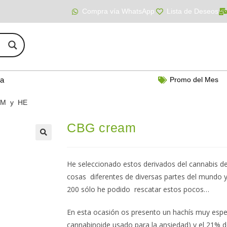
Compra vía WhatsApp
Lista de Deseos
ía
Promo del Mes
PM y HE
CBG cream
He seleccionado estos derivados del cannabis
cosas diferentes de diversas partes del mundo y
200 sólo he podido rescatar estos pocos…
En esta ocasión os presento un hachís muy espec
cannabinoide usado para la ansiedad) y el 21% 