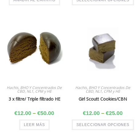
Hachis, BHO Y Concentrados De
Hachis, BHO Y Concentrados De
CBD, NL1, CPM y HE
CBD, NL1, CPM y HE
3 x filtre/ Triple filtrado HE
Girl Scoutt Cookies/CBN
€
12.00
–
€
50.00
€
12.00
–
€
25.00
LEER MÁS
SELECCIONAR OPCIONES