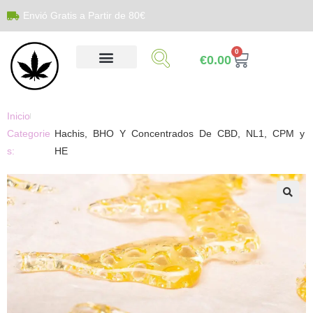
Envió Gratis a Partir de 80€
0
€
0.00
Inicio
Categorie
Hachis, BHO Y Concentrados De CBD, NL1, CPM y
s:
HE