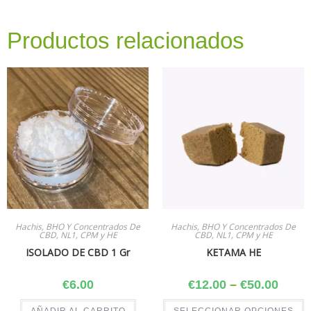
Productos relacionados
Hachis, BHO Y Concentrados De
Hachis, BHO Y Concentrados De
CBD, NL1, CPM y HE
CBD, NL1, CPM y HE
ISOLADO DE CBD 1 Gr
KETAMA HE
€
6.00
€
12.00
–
€
50.00
AÑADIR AL CARRITO
SELECCIONAR OPCIONES