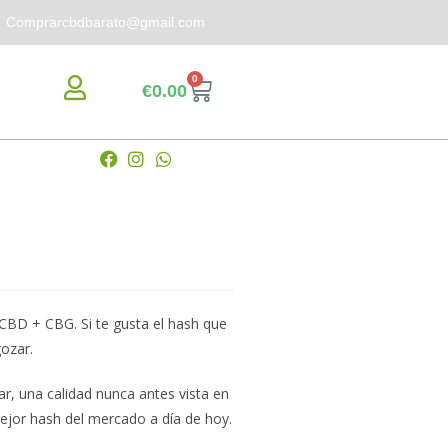
Comprarcbdbarato@gmail.com
0
€
0.00
BD + CBG. Si te gusta el hash que
gozar.
r, una calidad nunca antes vista en
ejor hash del mercado a día de hoy.