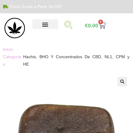
Envió Gratis a Partir de 80€
0
€
0.00
Inicio
Categorie
Hachis, BHO Y Concentrados De CBD, NL1, CPM y
s:
HE