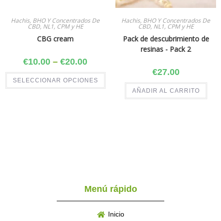
Hachis, BHO Y Concentrados De
Hachis, BHO Y Concentrados De
CBD, NL1, CPM y HE
CBD, NL1, CPM y HE
CBG cream
Pack de descubrimiento de
resinas ​- Pack 2
€
10.00
–
€
20.00
€
27.00
SELECCIONAR OPCIONES
AÑADIR AL CARRITO
Menú rápido
Inicio