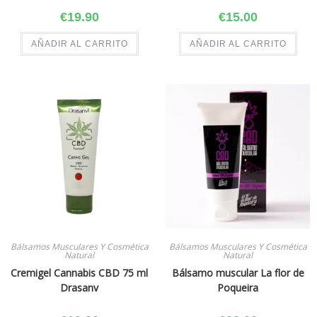
€
19.90
€
15.00
AÑADIR AL CARRITO
AÑADIR AL CARRITO
Bálsamos Musculares Y Cosmética
Bálsamos Musculares Y Cosmética
Natural
Natural
Cremigel Cannabis CBD 75 ml
Bálsamo muscular La flor de
Drasanv
Poqueira